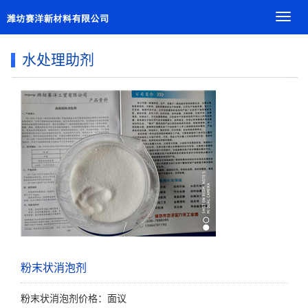
导
航
菜
水处理助剂
单
粉末状消泡剂
粉末状消泡剂价格：面议