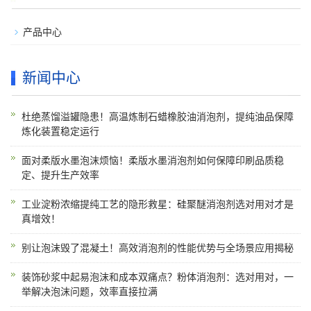
产品中心
新闻中心
杜绝蒸馏溢罐隐患！高温炼制石蜡橡胶油消泡剂，提纯油品保障
炼化装置稳定运行
面对柔版水墨泡沫烦恼！柔版水墨消泡剂如何保障印刷品质稳
定、提升生产效率
工业淀粉浓缩提纯工艺的隐形救星：硅聚醚消泡剂选对用对才是
真增效！
别让泡沫毁了混凝土！高效消泡剂的性能优势与全场景应用揭秘
装饰砂浆中起易泡沫和成本双痛点？粉体消泡剂：选对用对，一
举解决泡沫问题，效率直接拉满