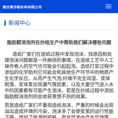
导
航
菜
新闻中心
单
脂肪醇消泡剂在抄纸生产中帮助我们解决哪些问题
造纸厂家们在造纸过程中发现泡沫，找原因和处
理泡沫问题都是一件麻烦的事情。在造纸工艺中人工
操作卷入的空气也可能会引起起泡，造纸打浆过程中
添加的化学助剂它可能会和其他生产环节中的物质产
生化学反应，从而产生气泡;纤维不完全润湿、浆体
脱落、浆体泵出现漏气等因素，以及大量空气进入水
中的因素都有可能产生泡沫。若是在抄纸过程中添加
脂肪醇消泡剂则会收获意想不到的效果。
若是造纸厂家们不重视造纸泡沫，严重的时候会出现
溢出造成环境的污染，泡沫多了会使浆泵的运行性能
下降，增加了能源的损耗，而且气泡会产生气蚀等。