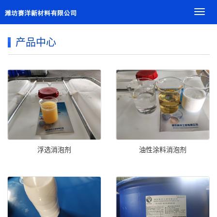
导
航
菜
产品中心
单
浮选消泡剂
油性涂料消泡剂