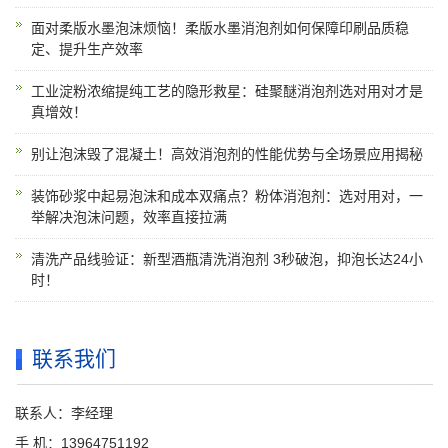
面对柔版水墨泡沫烦恼！柔版水墨消泡剂如何保障印刷品质稳
定、提升生产效率
工业淀粉浓缩提纯工艺的隐形救星：硅聚醚消泡剂选对用对才是
真增效！
别让泡沫毁了混凝土！高效消泡剂的性能优势与全场景应用揭秘
装饰砂浆中起易泡沫和成本双痛点？粉体消泡剂：选对用对，一
举解决泡沫问题，效率直接拉满
清洗产品线验证：新型酒瓶清洗消泡剂 3秒破泡，抑泡长达24小
时！
联系我们
联系人：李经理
手 机：13964751192