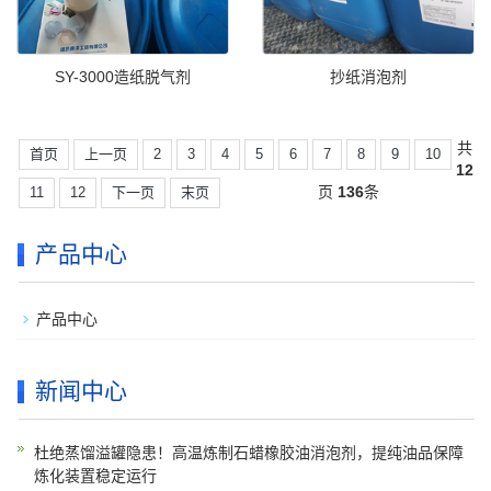
SY-3000造纸脱气剂
抄纸消泡剂
共
首页
上一页
2
3
4
5
6
7
8
9
10
12
页
136
条
11
12
下一页
末页
产品中心
产品中心
新闻中心
杜绝蒸馏溢罐隐患！高温炼制石蜡橡胶油消泡剂，提纯油品保障
炼化装置稳定运行