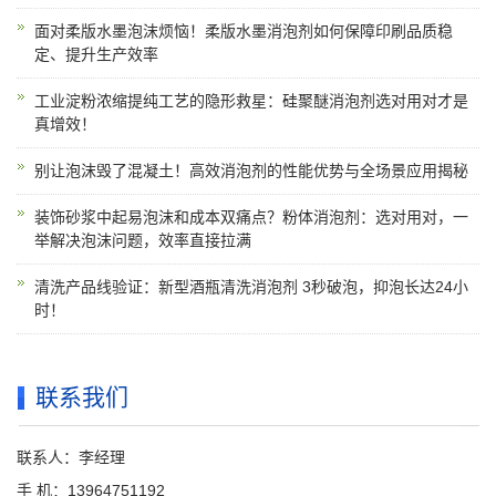
面对柔版水墨泡沫烦恼！柔版水墨消泡剂如何保障印刷品质稳
定、提升生产效率
工业淀粉浓缩提纯工艺的隐形救星：硅聚醚消泡剂选对用对才是
真增效！
别让泡沫毁了混凝土！高效消泡剂的性能优势与全场景应用揭秘
装饰砂浆中起易泡沫和成本双痛点？粉体消泡剂：选对用对，一
举解决泡沫问题，效率直接拉满
清洗产品线验证：新型酒瓶清洗消泡剂 3秒破泡，抑泡长达24小
时！
联系我们
联系人：李经理
手 机：13964751192