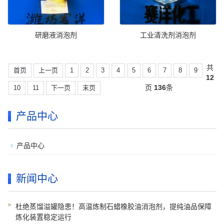
研磨液消泡剂
工业清洗剂消泡剂
共
首页
上一页
1
2
3
4
5
6
7
8
9
12
页
136
条
10
11
下一页
末页
产品中心
产品中心
新闻中心
杜绝蒸馏溢罐隐患！高温炼制石蜡橡胶油消泡剂，提纯油品保障
炼化装置稳定运行