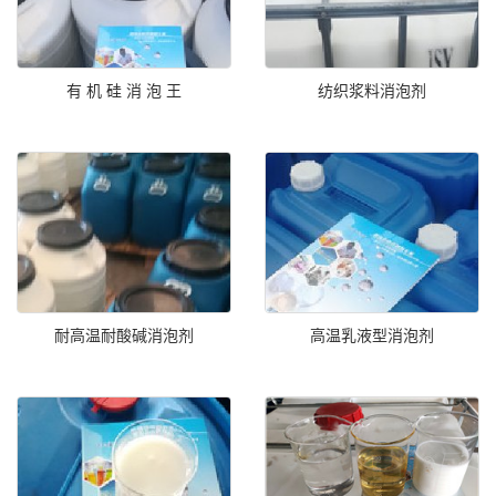
有 机 硅 消 泡 王
纺织浆料消泡剂
耐高温耐酸碱消泡剂
高温乳液型消泡剂