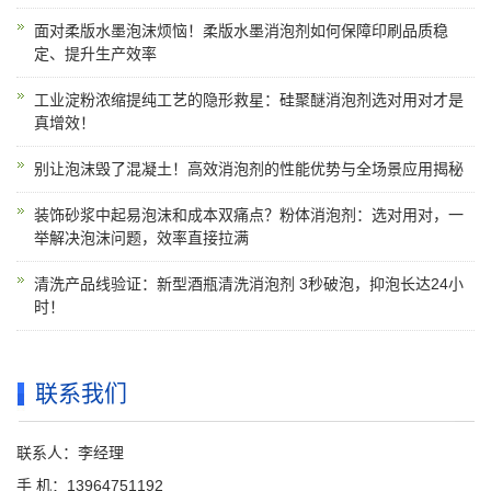
面对柔版水墨泡沫烦恼！柔版水墨消泡剂如何保障印刷品质稳
定、提升生产效率
工业淀粉浓缩提纯工艺的隐形救星：硅聚醚消泡剂选对用对才是
真增效！
别让泡沫毁了混凝土！高效消泡剂的性能优势与全场景应用揭秘
装饰砂浆中起易泡沫和成本双痛点？粉体消泡剂：选对用对，一
举解决泡沫问题，效率直接拉满
清洗产品线验证：新型酒瓶清洗消泡剂 3秒破泡，抑泡长达24小
时！
联系我们
联系人：李经理
手 机：13964751192