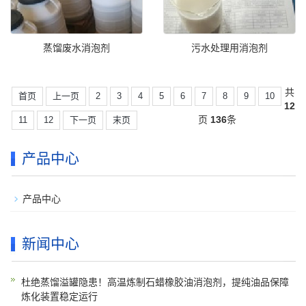
蒸馏废水消泡剂
污水处理用消泡剂
共
首页
上一页
2
3
4
5
6
7
8
9
10
12
页
136
条
11
12
下一页
末页
产品中心
产品中心
新闻中心
杜绝蒸馏溢罐隐患！高温炼制石蜡橡胶油消泡剂，提纯油品保障
炼化装置稳定运行